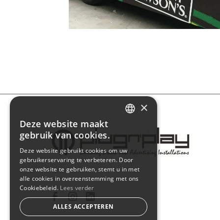
×
Deze website maakt
DUTCH
gebruik van cookies.
FRENCH
Deze website gebruikt cookies om uw
gebruikerservaring te verbeteren. Door
onze website te gebruiken, stemt u in met
ENGLISH
alle cookies in overeenstemming met ons
Cookiebeleid.
Lees verder
ALLES ACCEPTEREN