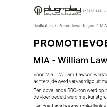
HOME
OVER ONS
EXPERTISES
Realisaties
/
Promotievoertuigen
/
MIA
PROMOTIEVO
MIA - William La
Voor Mia – William Lawson werkt
achterzijde werd vervaardigd uit mu
Een opvallende BBQ-ton werd op m
de vloer bedekt werd met kunstgras 
Een creatieve boomstronk-display 