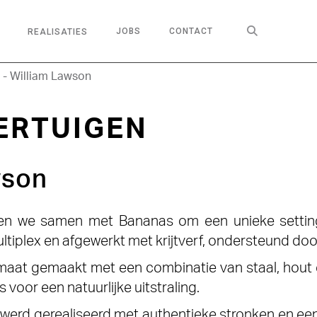

JOBS
CONTACT
REALISATIES
 - William Lawson
ERTUIGEN
wson
en we samen met Bananas om een unieke setting 
ltiplex en afgewerkt met krijtverf, ondersteund doo
aat gemaakt met een combinatie van staal, hout e
voor een natuurlijke uitstraling.
werd gerealiseerd met authentieke stronken en een 