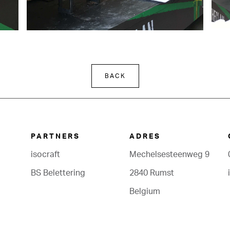
BACK
PARTNERS
ADRES
isocraft
Mechelse­­steenweg 9
BS Belettering
2840 Rumst
Belgium