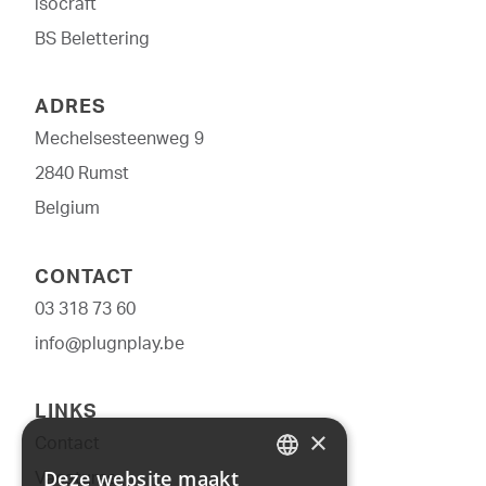
isocraft
BS Belettering
ADRES
Mechelse­­steenweg 9
2840 Rumst
Belgium
CONTACT
03 318 73 60
info@plugnplay.be
LINKS
×
Contact
Deze website maakt
Vacatures