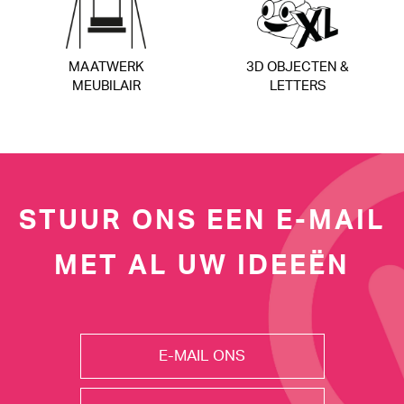
MAATWERK
3D OBJECTEN &
MEUBILAIR
LETTERS
STUUR ONS EEN E-MAIL
MET AL UW IDEEËN
E-MAIL ONS