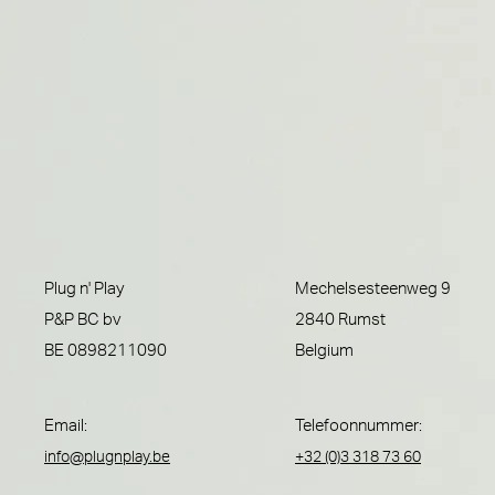
Plug n' Play
Mechelsesteenweg 9
P&P BC bv
2840 Rumst
BE 0898211090
Belgium
Email:
Telefoonnummer:
info@plugnplay.be
+32 (0)3 318 73 60