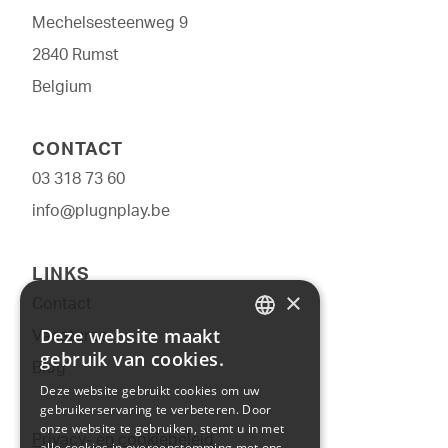
Mechelse­­steenweg 9
2840 Rumst
Belgium
CONTACT
03 318 73 60
info@plugnplay.be
LINKS
×
Contact
Deze website maakt
Vacatures
DUTCH
gebruik van cookies.
Blog
FRENCH
Deze website gebruikt cookies om uw
gebruikerservaring te verbeteren. Door
onze website te gebruiken, stemt u in met
ENGLISH
Privacy- en cookiebeleid
alle cookies in overeenstemming met ons