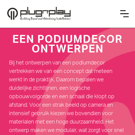
EEN PODIUMDECOR
ONTWERPEN
Bij het ontwerpen van een podiumdecor
vertrekken we van een concept dat meteen
werkt in de praktijk. Daarom bepalen we
duidelijke zichtlijnen, een logische
opbouwvolgorde en een schaal die klopt op
afstand. Voor een strak beeld op camera en
intensief gebruik kiezen we bovendien voor
materialen met een hoge duurzaamheid. Het
ontwerp maken we modulair, wat zorgt voor snel